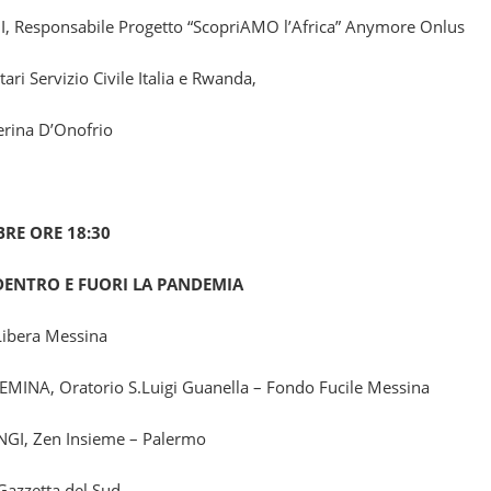
I
,
Responsabile Progetto “ScopriAMO l’Africa” Anymore Onlus
ri Servizio Civile Italia e Rwanda,
erina D’Onofrio
RE ORE 18:30
 DENTRO E FUORI LA PANDEMIA
Libera Messina
FEMINA
, Oratorio S.Luigi Guanella – Fondo Fucile Messina
NGI
, Zen Insieme – Palermo
 Gazzetta del Sud