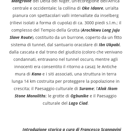
Mangrovie
del Delta del Niger, un’ecoregione dell’Africa
centrale e occidentale; la collina di
Oke Idanre
, un’alta
pianura con spettacolari valli intervallate da inselberg
(rilievi isolati a forma di cupola) di ca. 3000 piedi s.l.m.; il
complesso del Tempio della Grotta (
Arochkwu Long Juju
Slave Route
), costituito da un burrone, coperto da un fitto
sistema di tunnel, dal santuario oracolare di
Ibn Ukpabi
,
dalla cascata e dal trono del giudizio (coloro che venivano
condannati, entravano nel tunnel oscuro, mentre agli
innocenti era consentito il ritorno a casa); le Antiche
mura di
Kano
e i siti associati, una struttura in terra
lunga 14 km costruita per proteggere la popolazione in
crescita; il Paesaggio culturale di
Surame
; l’
Alok Ikom
Stone Monoliths
; le grotte di
Ogbunike
e il Paesaggio
culturale del
Lago Ciad
.
Introduzione storica a cura di Francesco Scannavini