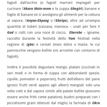
fagioli dall’occhio (o fagioli marroni impiegati per
cucinare l’
Akara Moin-mom
e la zuppa
Gbegiri
), banane e
foglie di banane (vi si avvolgono gli alimenti per la cottura
al vapore, l’
Anyan-Ekpang
o l’
Ebiripo
), oltre ad un’ampia
quantità di tuberi (cassava, manioca – usati per fare il
Gad
o cotti con una noce di cocco,
Eberebe
– igname,
raccolto durante la festività dello
Yam
Festival nella
regione di
Igbo
) e cereali (mais dolce o maize, le cui
pannocchie vengono bollite e/o arrostite con contorno di
fagioli).
Inoltre è possibile degustare mango, platani (cucinati in
vari modi o in forma di zuppa con abbondanti spezie,
cipolle, pomodori e peperoni), frutti dell’albero del pane
(grossi frutti verdi appesi agli alberi) mangiati solo una
volta cotti e dal sapore simile alle patate bollite (possono
essere anche fritti come patatine), budini preparati con i
piccolissimi grani ottenuti dal miglio, la farinata di
Okro