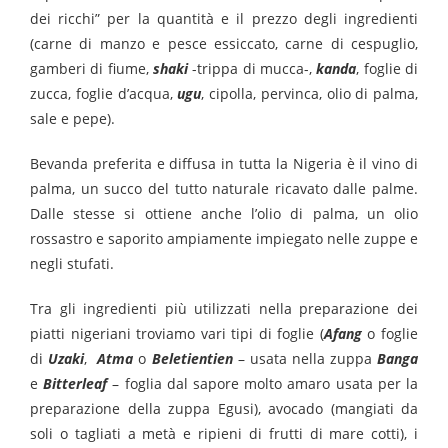
dei ricchi” per la quantità e il prezzo degli ingredienti
(carne di manzo e pesce essiccato, carne di cespuglio,
gamberi di fiume,
shaki
-trippa di mucca-,
kanda
, foglie di
zucca, foglie d’acqua,
ugu
, cipolla, pervinca, olio di palma,
sale e pepe).
Bevanda preferita e diffusa in tutta la Nigeria è il vino di
palma, un succo del tutto naturale ricavato dalle palme.
Dalle stesse si ottiene anche l’olio di palma, un olio
rossastro e saporito ampiamente impiegato nelle zuppe e
negli stufati.
Tra gli ingredienti più utilizzati nella preparazione dei
piatti nigeriani troviamo vari tipi di foglie (
Afang
o foglie
di
Uzaki
,
Atma
o
Beletientien
– usata nella zuppa
Banga
e
Bitterleaf
– foglia dal sapore molto amaro usata per la
preparazione della zuppa Egusi), avocado (mangiati da
soli o tagliati a metà e ripieni di frutti di mare cotti), i