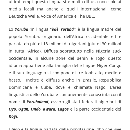
ultimi tempi questa lingua si è molto diffusa non solo ai
media locali ma anche a quelli internazionali come
Deutsche Welle, Voice of America e The BBC.
Lo
Yoruba
(in lingua “
èdè
Yorùbá
”) è la lingua madre del
popolo Yoruba, originario dell’Africa occidentale ed è
parlata da più di 18 milioni di nigeriani (più di 30 milioni
in tutta l’Africa). Diffusa soprattutto nella Nigeria sud-
occidentale, in alcune zone del Benin e Togo, questo
idioma appartiene alla famiglia delle lingue Niger-Congo
e il suo linguaggio si compone di tre toni: alto, medio e
basso.
Inoltre è diffusa anche in Brasile, Repubblica
Dominicana e Cuba, dove è chiamata Nago.
L’area
linguistica dello Yoruba è comunemente conosciuta con il
nome di
Yorubaland,
ovvero gli stati federali nigeriani di
Oyo
,
Ogun
,
Ondo
,
Kwara
,
Lagos
e la parte occidentale del
Kogi
.
L’
Igbo
è la lingua parlata dalla popolazione igbo che vive