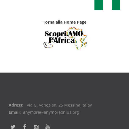
Torna alla Home Page
Adress:
Via G. Venezian, 25 Messina Italay
Email:
anymore@anymoreonlus.org