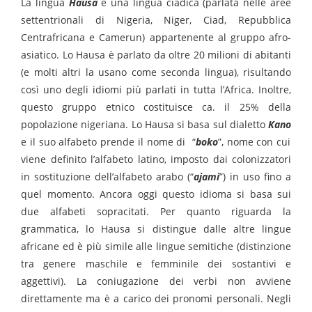
La lingua
Hausa
è una lingua ciadica (parlata nelle aree
settentrionali di Nigeria, Niger, Ciad, Repubblica
Centrafricana e Camerun) appartenente al gruppo afro-
asiatico. Lo Hausa è parlato da oltre 20 milioni di abitanti
(e molti altri la usano come seconda lingua), risultando
così uno degli idiomi più parlati in tutta l’Africa. Inoltre,
questo gruppo etnico costituisce ca. il 25% della
popolazione nigeriana. Lo Hausa si basa sul dialetto
Kano
e il suo alfabeto prende il nome di “
boko
”, nome con cui
viene definito l’alfabeto latino, imposto dai colonizzatori
in sostituzione dell’alfabeto arabo (“
ajami
”) in uso fino a
quel momento. Ancora oggi questo idioma si basa sui
due alfabeti sopracitati. Per quanto riguarda la
grammatica, lo Hausa si distingue dalle altre lingue
africane ed è più simile alle lingue semitiche (distinzione
tra genere maschile e femminile dei sostantivi e
aggettivi). La coniugazione dei verbi non avviene
direttamente ma è a carico dei pronomi personali. Negli