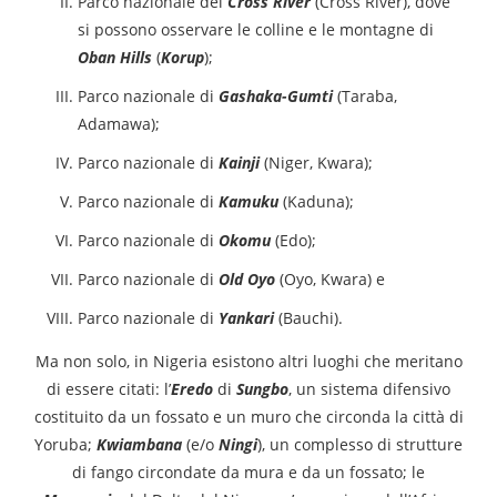
Parco nazionale del
Cross River
(Cross River), dove
si possono osservare le colline e le montagne di
Oban Hills
(
Korup
);
Parco nazionale di
Gashaka-Gumti
(Taraba,
Adamawa);
Parco nazionale di
Kainji
(Niger, Kwara);
Parco nazionale di
Kamuku
(Kaduna);
Parco nazionale di
Okomu
(Edo);
Parco nazionale di
Old Oyo
(Oyo, Kwara) e
Parco nazionale di
Yankari
(Bauchi).
Ma non solo, in Nigeria esistono altri luoghi che meritano
di essere citati: l’
Eredo
di
Sungbo
, un sistema difensivo
costituito da un fossato e un muro che circonda la città di
Yoruba;
Kwiambana
(e/o
Ningi
), un complesso di strutture
di fango circondate da mura e da un fossato; le