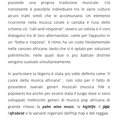
possiede una propria tradizione musicale. Ciò
nonostante è possibile individuare tra le varie culture
alcuni tratti simili che le accomunano. Un elemento
ricorrente nella musica corale e cantata è l’uso dello
schema cd. “call-and-response”, ovvero un solista e il coro
dialogano tra di loro alternandosi, come per l’appunto in
un “botta e risposta”. Il ritmo ha un ruolo fondamentale
nelle canzoni africane, tanto che si è optato per soluzioni
poliritmiche, nelle quali due o più battute distinte
vengono suonate simultaneamente.
In particolare la Nigeria è stata più volte definita come “il
cuore della musica africana” , non solo per il fatto di
possedere svariati generi musicali (musica folk e
popolare) ma anche per essere stata il luogo dove si sono
sviluppati moltissimi generi di musica pop africana di
grande rilievo: la
palm wine music
, la
highlife
, il
jùjú
,
l’
afrobeat
e le varianti nigeriani dell’hip hop e del reggae.