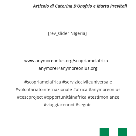
Articolo di Caterina D’Onofrio e Marta Previtali
[rev_slider NIgeria]
www.anymoreonlus.org/scopriamolafrica
anymore@anymoreonlus.org
#scopriamolafrica #serviziocivileuniversale
#volontariatointernazionale #africa #anymoreonlus
#cescproject #opportunitàinafrica #testimonianze
#viaggiaconnoi #seguici