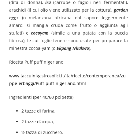
(dita di donna),
iru
(carrube o fagioli neri fermentati),
arachidi (il cui olio viene utilizzato per la cottura),
garden
eggs
(o melanzana africana dal sapore leggermente
amaro: si mangia cruda come frutto o aggiunta agli
stufati) e
cocoyam
(simile a una patata con la buccia
fibrosa), le cui foglie tenere sono usate per preparare la
minestra cocoa-yam (o
Ekpang Nkukwo
).
Ricetta Puff puff nigeriano
www.taccuinigastrosofici.it/ita/ricette/contemporanea/zu
ppe-erbaggi/Puff-puff-nigeriano.html
Ingredienti (per 40/60 polpette):
2 tazze di farina,
2 tazze d’acqua,
½ tazza di zucchero,