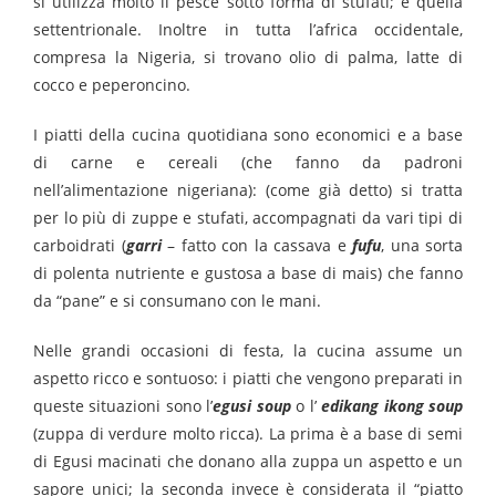
si utilizza molto il pesce sotto forma di stufati; e quella
settentrionale. Inoltre in tutta l’africa occidentale,
compresa la Nigeria, si trovano olio di palma, latte di
cocco e peperoncino.
I piatti della cucina quotidiana sono economici e a base
di carne e cereali (che fanno da padroni
nell’alimentazione nigeriana): (come già detto) si tratta
per lo più di zuppe e stufati, accompagnati da vari tipi di
carboidrati (
garri
– fatto con la cassava e
fufu
, una sorta
di polenta nutriente e gustosa a base di mais) che fanno
da “pane” e si consumano con le mani.
Nelle grandi occasioni di festa, la cucina assume un
aspetto ricco e sontuoso: i piatti che vengono preparati in
queste situazioni sono l’
egusi soup
o l’
edikang ikong soup
(zuppa di verdure molto ricca). La prima è a base di semi
di Egusi macinati che donano alla zuppa un aspetto e un
sapore unici; la seconda invece è considerata il “piatto