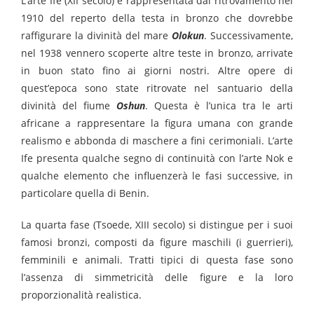
L’arte Ife (XII secolo) è rappresentata dal ritrovamento nel
1910 del reperto della testa in bronzo che dovrebbe
raffigurare la divinità del mare
Olokun
. Successivamente,
nel 1938 vennero scoperte altre teste in bronzo, arrivate
in buon stato fino ai giorni nostri. Altre opere di
quest’epoca sono state ritrovate nel santuario della
divinità del fiume
Oshun
. Questa è l’unica tra le arti
africane a rappresentare la figura umana con grande
realismo e abbonda di maschere a fini cerimoniali. L’arte
Ife presenta qualche segno di continuità con l’arte Nok e
qualche elemento che influenzerà le fasi successive, in
particolare quella di Benin.
La quarta fase (Tsoede, XIII secolo) si distingue per i suoi
famosi bronzi, composti da figure maschili (i guerrieri),
femminili e animali. Tratti tipici di questa fase sono
l’assenza di simmetricità delle figure e la loro
proporzionalità realistica.