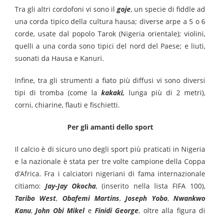
Tra gli altri cordofoni vi sono il
goje
, un specie di fiddle ad
una corda tipico della cultura hausa; diverse arpe a 5 o 6
corde, usate dal popolo Tarok (Nigeria orientale); violini,
quelli a una corda sono tipici del nord del Paese; e liuti,
suonati da Hausa e Kanuri.
Infine, tra gli strumenti a fiato più diffusi vi sono diversi
tipi di tromba (come la
kakaki,
lunga più di 2 metri),
corni, chiarine, flauti e fischietti.
Per gli amanti dello sport
Il calcio è di sicuro uno degli sport più praticati in Nigeria
e la nazionale è stata per tre volte campione della Coppa
d’Africa. Fra i calciatori nigeriani di fama internazionale
citiamo:
Jay-Jay Okocha
, (inserito nella lista FIFA 100),
Taribo West
,
Obafemi Martins
,
Joseph Yobo
,
Nwankwo
Kanu
,
John Obi Mikel
e
Finidi George
, oltre alla figura di