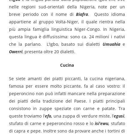
nelle regioni sud-orientali della Nigeria, note per un
breve periodo con il nome di
Biafra
.
Questo idioma
appartiene al gruppo Volta-Niger, il quale rientra nella
più ampia famiglia linguistica Niger-Congo.
In Nigeria,
questa lingua è diffusissima: sono ca. 24 milioni i nativi
che la parlano.
L’Igbo, basato sui dialetti
Umuahia
e
Owerri
, presenta oltre 20 dialetti.
Cucina
Se siete amanti dei piatti piccanti, la cucina nigeriana,
famosa per essere molto piccante, fa al caso vostro: il
peperoncino non può infatti mancare nella preparazione
dei piatti della tradizione del Paese. I piatti principali
consistono in zuppe speziate con carne e patate. Tra
queste troviamo
l’
efo,
una zuppa di verdure miste, l’
egusi
,
stufato di carne e peperoncino rosso e lo
isi’ewu,
stufato
di capra e pepe.
Inoltre sono da provare anche i tortini di