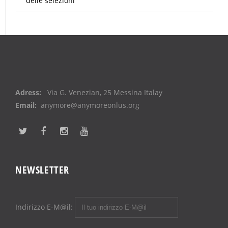
delle selezioni
Adress:
Via G. Venezian, 25 Messina Italay
Email:
anymore@anymoreonlus.org
NEWSLETTER
Indirizzo E-M@il: