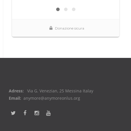
Adress:
Via G. Venezian, 25 Messina Italay
Email:
anymore@anymoreonlus.org