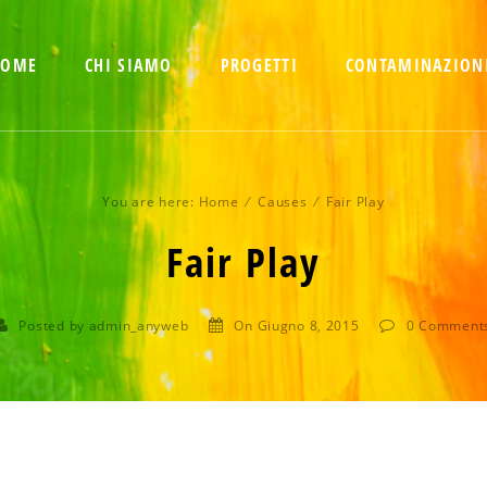
HOME
CHI SIAMO
PROGETTI
CONTAMINAZIONI
You are here:
Home
⁄
Causes
⁄ Fair Play
Fair Play
Posted by admin_anyweb
On Giugno 8, 2015
0
Comment