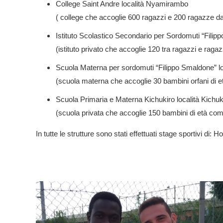
College Saint Andre località Nyamirambo
( college che accoglie 600 ragazzi e 200 ragazze dai
Istituto Scolastico Secondario per Sordomuti “Fili
(istituto privato che accoglie 120 tra ragazzi e ragazz
Scuola Materna per sordomuti “Filippo Smaldone” l
(scuola materna che accoglie 30 bambini orfani di et
Scuola Primaria e Materna Kichukiro località Kichuk
(scuola privata che accoglie 150 bambini di età compr
In tutte le strutture sono stati effettuati stage sportivi di: 