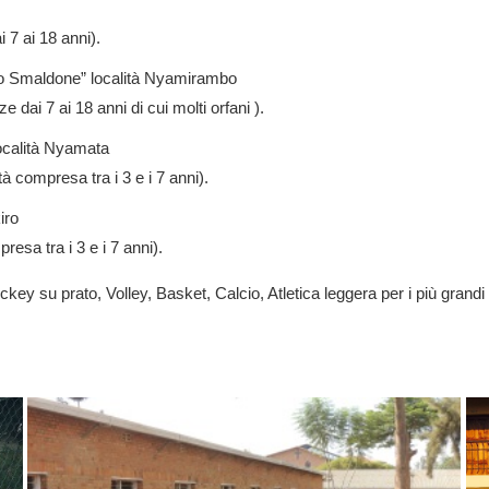
 7 ai 18 anni).
ppo Smaldone” località Nyamirambo
e dai 7 ai 18 anni di cui molti orfani ).
ocalità Nyamata
à compresa tra i 3 e i 7 anni).
iro
esa tra i 3 e i 7 anni).
Hockey su prato, Volley, Basket, Calcio, Atletica leggera per i più grandi e