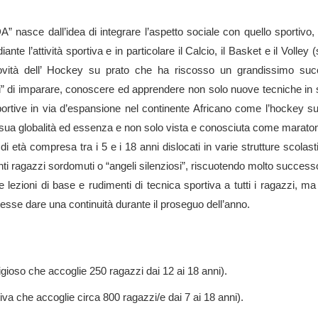
sce dall’idea di integrare l’aspetto sociale con quello sportivo,
ante l’attività sportiva e in particolare il Calcio, il Basket e il Volley (
novità dell’ Hockey su prato che ha riscosso un grandissimo su
utti” di imparare, conoscere ed apprendere non solo nuove tecniche in 
sportive in via d’espansione nel continente Africano come l’hockey s
lla sua globalità ed essenza e non solo vista e conosciuta come marato
di età compresa tra i 5 e i 18 anni dislocati in varie strutture scolast
itanti ragazzi sordomuti o “angeli silenziosi”, riscuotendo molto success
re lezioni di base e rudimenti di tecnica sportiva a tutti i ragazzi, m
otesse dare una continuità durante il proseguo dell’anno.
religioso che accoglie 250 ragazzi dai 12 ai 18 anni).
iva che accoglie circa 800 ragazzi/e dai 7 ai 18 anni).