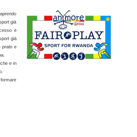
 aprendo
sport già
ccesso e
sport già
u prato e
na.
iche e in
o.
a formare