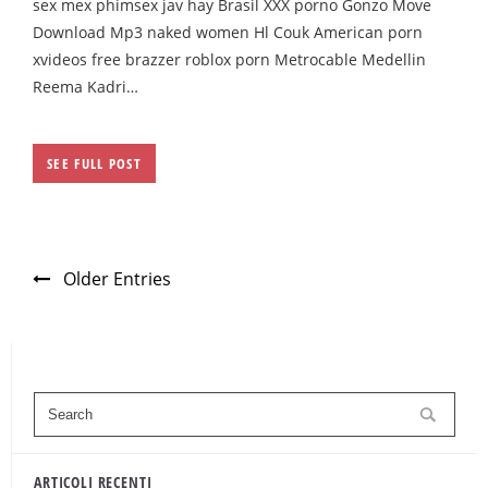
sex mex phimsex jav hay Brasil XXX porno Gonzo Move
Download Mp3 naked women Hl Couk American porn
xvideos free brazzer roblox porn Metrocable Medellin
Reema Kadri…
SEE FULL POST
Older Entries
ARTICOLI RECENTI