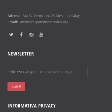
Adress:
Via G. Venezian, 25 Messina Italay
Email:
anymore@anymoreonlus.org
NEWSLETTER
Indirizzo E-M@il:
INFORMATIVA PRIVACY