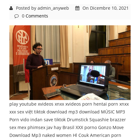
Posted by admin_anyweb
On Dicembre 10, 2021
0
Comments
play youtube xvideos xnxx xvideos porn hentai porn xnxx
xxx sex việt tiktok download mp3 download MÚSIC MP3
Porn vido indan save tiktok Drumstick Squashie brazzer
sex mex phimsex jav hay Brasil XXX porno Gonzo Move
Download Mp3 naked women Hl Couk American porn