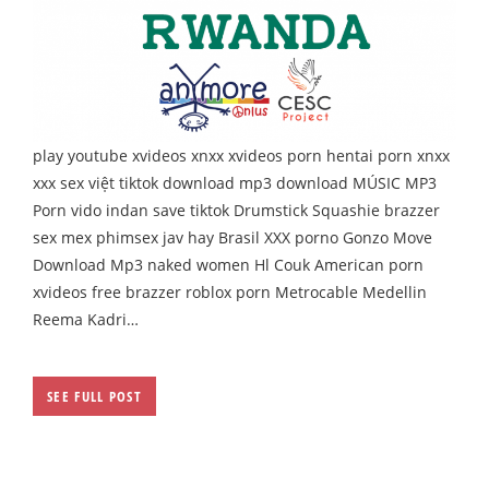
play youtube xvideos xnxx xvideos porn hentai porn xnxx
xxx sex việt tiktok download mp3 download MÚSIC MP3
Porn vido indan save tiktok Drumstick Squashie brazzer
sex mex phimsex jav hay Brasil XXX porno Gonzo Move
Download Mp3 naked women Hl Couk American porn
xvideos free brazzer roblox porn Metrocable Medellin
Reema Kadri…
SEE FULL POST