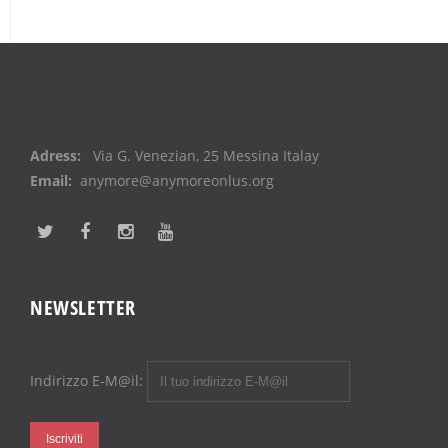
Adress:
Via G. Venezian, 25 Messina Italay
Email:
anymore@anymoreonlus.org
NEWSLETTER
Indirizzo E-M@il: