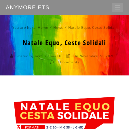
ANYMORE ETS
You are here:
Home
⁄
News
⁄ Natale Equo, Ceste Solidali
Natale Equo, Ceste Solidali
Posted by admin_anyweb
On Novembre 28, 2020
0
Comments