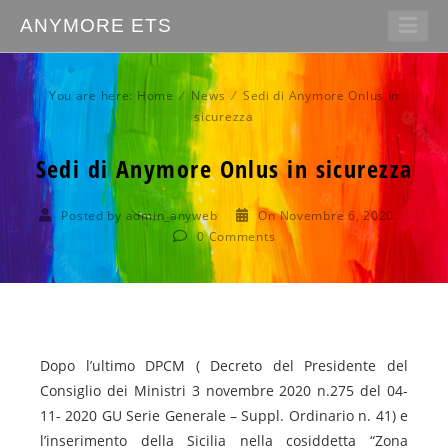
ANYMORE ETS
You are here:
Home
⁄
News
⁄ Sedi di Anymore Onlus in
sicurezza
Sedi di Anymore Onlus in sicurezza
Posted by admin_anyweb
On Novembre 6, 2020
0
Comments
Dopo l’ultimo DPCM ( Decreto del Presidente del
Consiglio dei Ministri 3 novembre 2020 n.275 del 04-
11- 2020 GU Serie Generale – Suppl. Ordinario n. 41) e
l’inserimento della Sicilia nella cosiddetta “Zona